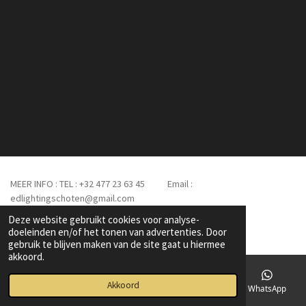
MEER INFO : TEL : +32 477 23 63 45 Email :
edlightingschoten@gmail.com
© 2023 ED Lighting-Schoten
Deze website gebruikt cookies voor analyse-
Powered by
JouwWeb
doeleinden en/of het tonen van advertenties. Door
gebruik te blijven maken van de site gaat u hiermee
akkoord.
Akkoord
E-mailadres
Telefoonnummer
Instagram
WhatsApp